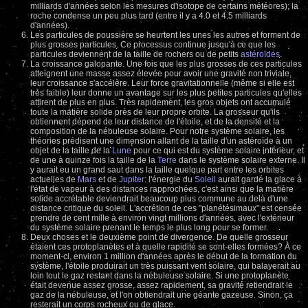
milliards d'années selon les mesures d'isotope de certains météores); la
roche condense un peu plus tard (entre il y a 4.0 et 4.5 milliards
d'années).
Les particules de poussière se heurtent les unes les autres et forment de
plus grosses particules. Ce processus continue jusqu'à ce que les
particules deviennent de la taille de rochers ou de petits
astéroïdes
.
La croissance galopante. Une fois que les plus grosses de ces particules
atteignent une masse assez élevée pour avoir une gravité non triviale,
leur croissance s'accélère. Leur force gravitationnelle (même si elle est
très faible) leur donne un avantage sur les plus petites particules qu'elles
attirent de plus en plus. Très rapidement, les gros objets ont accumulé
toute la matière solide près de leur propre orbite. La grosseur qu'ils
obtiennent dépend de leur distance de l'étoile, et de la densité et la
composition de la nébuleuse solaire. Pour notre système solaire, les
théories prédisent une dimension allant de la taille d'un astéroïde à un
objet de la taille de la
Lune
pour ce qui est du système solaire intérieur, et
de une à quinze fois la taille de la
Terre
dans le système solaire externe. Il
y aurait eu un grand saut dans la taille quelque part entre les orbites
actuelles de
Mars
et de
Jupiter
: l'énergie du
Soleil
aurait gardé la glace à
l'état de vapeur à des distances rapprochées, c'est ainsi que la matière
solide accrétable deviendrait beaucoup plus commune au delà d'une
distance critique du soleil. L'accrétion de ces "planétésimaux" est censée
prendre de cent mille à environ vingt millions d'années, avec l'extérieur
du système solaire prenant le temps le plus long pour se former.
Deux choses et le deuxième point de divergence. De quelle grosseur
étaient ces protoplanètes et à quelle rapidité se sont-elles formées? À ce
moment-ci, environ 1 million d'années après le début de la formation du
système, l'étoile produirait un très puissant vent solaire, qui balayerait au
loin tout le gaz restant dans la nébuleuse solaire. Si une protoplanète
était devenue assez grosse, assez rapidement, sa gravité retiendrait le
gaz de la nébuleuse, et l'on obtiendrait une géante gazeuse. Sinon, ça
resterait un corps rocheux ou de glace.