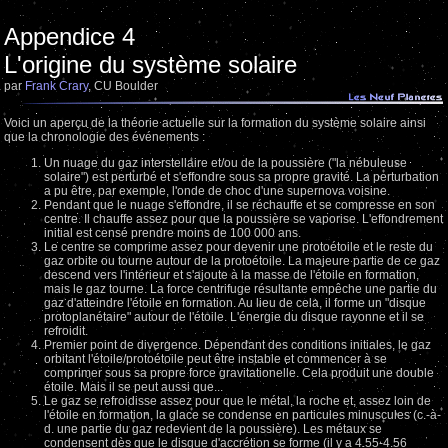
Appendice 4
L'origine du système solaire
par
Frank Crary
, CU Boulder
Voici un aperçu de la théorie actuelle sur la formation du système solaire ainsi
que la chronologie des événements :
Un nuage du gaz interstellaire et/ou de la poussière ("la nébuleuse
solaire") est perturbé et s'effondre sous sa propre gravité. La perturbation
a pu être, par exemple, l'onde de choc d'une supernova voisine.
Pendant que le nuage s'effondre, il se réchauffe et se compresse en son
centre. Il chauffe assez pour que la poussière se vaporise. L'effondrement
initial est censé prendre moins de 100 000 ans.
Le centre se comprime assez pour devenir une protoétoile et le reste du
gaz orbite ou tourne autour de la protoétoile. La majeure partie de ce gaz
descend vers l'intérieur et s'ajoute à la masse de l'étoile en formation,
mais le gaz tourne. La force centrifuge résultante empêche une partie du
gaz d'atteindre l'étoile en formation. Au lieu de cela, il forme un "disque
protoplanétaire" autour de l'étoile. L'énergie du disque rayonne et il se
refroidit.
Premier point de divergence. Dépendant des conditions initiales, le gaz
orbitant l'étoile/protoétoile peut être instable et commencer à se
comprimer sous sa propre force gravitationelle. Cela produit une double
étoile. Mais il se peut aussi que...
Le gaz se refroidisse assez pour que le métal, la roche et, assez loin de
l'étoile en formation, la glace se condense en particules minuscules (c.-à-
d. une partie du gaz redevient de la poussière). Les métaux se
condensent dès que le disque d'accrétion se forme (il y a 4.55-4.56